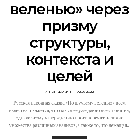
веленью» через
призму
структуры,
контекста и
целей
АНТОН ШОКИН
02.08.2022
Русская народная сказка «По щучьему веленью» всем
известна и кажется, что смысл её уже давно всем понятен,
однако этому утверждению противоречит наличие
множества различных анализов, а также то, что лежащая…